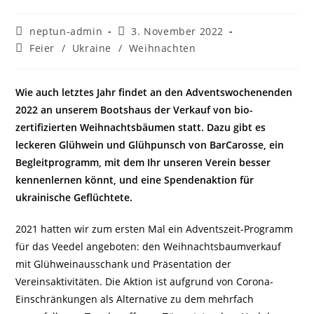
Beitrags-
Beitrag
neptun-admin
3. November 2022
Autor:
veröffentlicht:
Beitrags-
Feier
/
Ukraine
/
Weihnachten
Kategorie:
Wie auch letztes Jahr findet an den Adventswochenenden
2022 an unserem Bootshaus der Verkauf von bio-
zertifizierten Weihnachtsbäumen statt. Dazu gibt es
leckeren Glühwein und Glühpunsch von BarCarosse, ein
Begleitprogramm, mit dem Ihr unseren Verein besser
kennenlernen könnt, und eine Spendenaktion für
ukrainische Geflüchtete.
2021 hatten wir zum ersten Mal ein Adventszeit-Programm
für das Veedel angeboten: den Weihnachtsbaumverkauf
mit Glühweinausschank und Präsentation der
Vereinsaktivitäten. Die Aktion ist aufgrund von Corona-
Einschränkungen als Alternative zu dem mehrfach