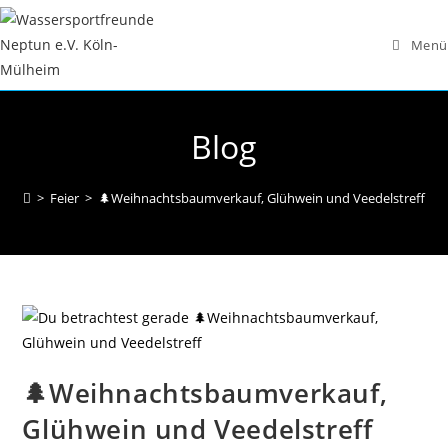
Zum
Inhalt
Menü
springen
Blog
>
Feier
>
🌲Weihnachtsbaumverkauf, Glühwein und Veedelstreff
🌲Weihnachtsbaumverkauf,
Glühwein und Veedelstreff