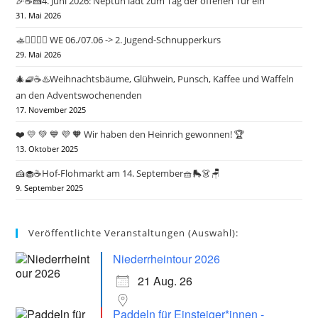
🎉☕🍰4. Juni 2026: Neptun lädt zum Tag der offenen Tür ein
31. Mai 2026
🚣🤽‍♂️🏄‍♀️ WE 06./07.06 -> 2. Jugend-Schnupperkurs
29. Mai 2026
🎄🧇☕♨️Weihnachtsbäume, Glühwein, Punsch, Kaffee und Waffeln
an den Adventswochenenden
17. November 2025
❤️ 💛 💚 💙 💜 🧡 Wir haben den Heinrich gewonnen! 🏆
13. Oktober 2025
🍰🧁☕Hof-Flohmarkt am 14. September🧺🛼👗🪑
9. September 2025
Veröffentlichte Veranstaltungen (Auswahl):
Niederrheintour 2026
21 Aug. 26
Paddeln für Einsteiger*innen -