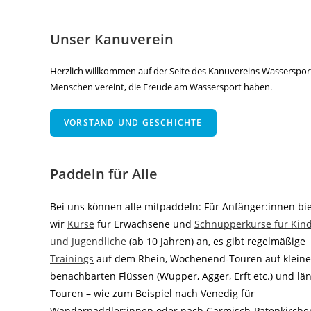
Unser Kanuverein
Herzlich willkommen auf der Seite des Kanuvereins Wassersportf
Menschen vereint, die Freude am Wassersport haben.
VORSTAND UND GESCHICHTE
Paddeln für Alle
Bei uns können alle mitpaddeln: Für Anfänger:innen bi
wir
Kurse
für Erwachsene und
Schnupperkurse für Kin
und Jugendliche
(ab 10 Jahren) an, es gibt regelmäßige
Trainings
auf dem Rhein, Wochenend-Touren auf klein
benachbarten Flüssen (Wupper, Agger, Erft etc.) und lä
Touren – wie zum Beispiel nach Venedig für
Wanderpaddler:innen oder nach Garmisch-Patenkirche