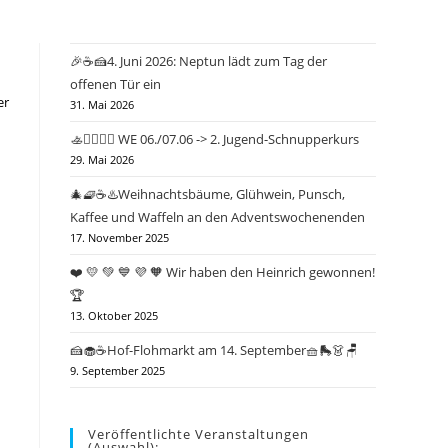
🎉☕🍰4. Juni 2026: Neptun lädt zum Tag der
offenen Tür ein
er
31. Mai 2026
🚣🤽‍♂️🏄‍♀️ WE 06./07.06 -> 2. Jugend-Schnupperkurs
29. Mai 2026
🎄🧇☕♨️Weihnachtsbäume, Glühwein, Punsch,
Kaffee und Waffeln an den Adventswochenenden
17. November 2025
❤️ 💛 💚 💙 💜 🧡 Wir haben den Heinrich gewonnen!
🏆
13. Oktober 2025
🍰🧁☕Hof-Flohmarkt am 14. September🧺🛼👗🪑
9. September 2025
Veröffentlichte Veranstaltungen
(Auswahl):