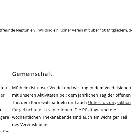
reunde Neptun e.V.! Wir sind ein Kölner Verein mit über 150 Mitgliedern, d
Gemeinschaft
eten
Mülheim ist unser Veedel und wir tragen dem Veedelsleben
der
mit unseren Aktivitäten bei: dem jährlichen Tag der offenen
Tür, dem Karnevalspaddeln und auch
Unterstützungsaktion
en
für geflüchtete Ukrainer:innen
. Die Rüsttage und die
ngere
wöchentlichen Thekenabende sind auch ein wichtiger Teil
des Vereinslebens.
n für