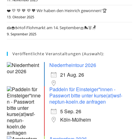
17. November 2025
❤️ 💛 💚 💙 💜 🧡 Wir haben den Heinrich gewonnen! 🏆
13. Oktober 2025
🍰🧁☕Hof-Flohmarkt am 14. September🧺🛼👗🪑
9. September 2025
Veröffentlichte Veranstaltungen (Auswahl):
Niederrheintour 2026
21 Aug. 26
Paddeln für Einsteiger*innen -
Passwort bitte unter kurse(at)wsf-
neptun-koeln.de anfragen
5 Sep. 26
Köln-Mülheim
Amsterdam 2026