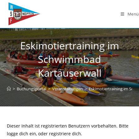
Zum
Inhalt
Menü
springen
Eskimotiertraining im
Schwimmbad
Kartäuserwall
>
Buchungsportal
>
Veranstaltungen
>
Eskimotiertraining im Sch
Dieser Inhalt ist registrierten Benutzern vorbehalten. Bitte
logge dich ein, oder registriere dich.