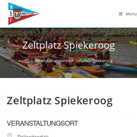
Zum
Inhalt
Menü
springen
Zeltplatz Spiekeroog
>
Veranstaltungsorte
>
Zeltplatz Spiekeroog
Zeltplatz Spiekeroog
VERANSTALTUNGSORT
Palisadendiek