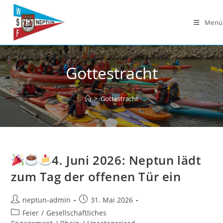
Zum
Inhalt
Menü
springen
Gottestracht
>
Gottestracht
4. Juni 2026: Neptun lädt
zum Tag der offenen Tür ein
Beitrags-
Beitrag
neptun-admin
31. Mai 2026
Autor:
veröffentlicht:
Beitrags-
Feier
/
Gesellschaftliches
Kategorie: