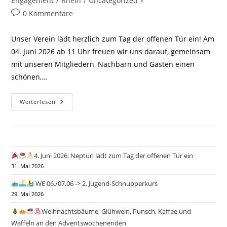
Engagement
/
Rhein
/
Uncategorized
Beitrags-
0 Kommentare
Kommentare:
Unser Verein lädt herzlich zum Tag der offenen Tür ein! Am
04. Juni 2026 ab 11 Uhr freuen wir uns darauf, gemeinsam
mit unseren Mitgliedern, Nachbarn und Gästen einen
schönen,…
Weiterlesen
4.
Juni
2026:
Neptun
Lädt
4. Juni 2026: Neptun lädt zum Tag der offenen Tür ein
Zum
Tag
31. Mai 2026
Der
Offenen
WE 06./07.06 -> 2. Jugend-Schnupperkurs
Tür
Ein
29. Mai 2026
Weihnachtsbäume, Glühwein, Punsch, Kaffee und
Waffeln an den Adventswochenenden