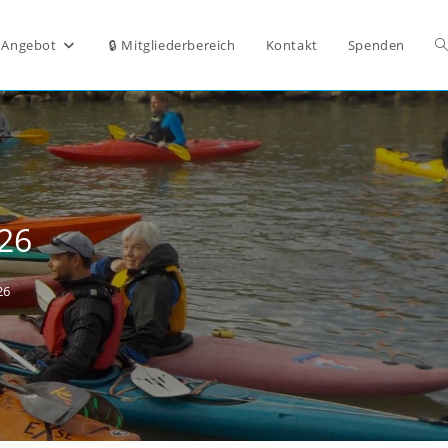
W
Angebot
🔒 Mitgliederbereich
Kontakt
Spenden
S
u
026
26