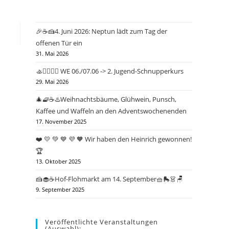
🎉☕🍰4. Juni 2026: Neptun lädt zum Tag der
offenen Tür ein
31. Mai 2026
🚣🤽‍♂️🏄‍♀️ WE 06./07.06 -> 2. Jugend-Schnupperkurs
29. Mai 2026
🎄🧇☕♨️Weihnachtsbäume, Glühwein, Punsch,
Kaffee und Waffeln an den Adventswochenenden
17. November 2025
❤️ 💛 💚 💙 💜 🧡 Wir haben den Heinrich gewonnen!
🏆
13. Oktober 2025
🍰🧁☕Hof-Flohmarkt am 14. September🧺🛼👗🪑
9. September 2025
Veröffentlichte Veranstaltungen
(Auswahl):