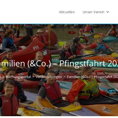
Aktuelles
Unser Verein
milien (&Co.) – Pfingstfahrt 2
>
Buchungsportal
>
Veranstaltungen
>
Familien (&Co.) – Pfingstfahrt 20