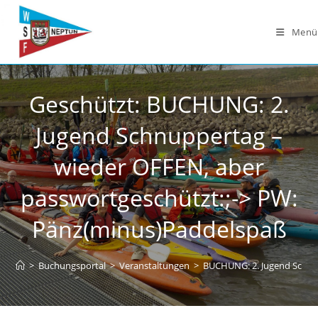
Zum
Inhalt
Menü
springen
Geschützt: BUCHUNG: 2.
Jugend Schnuppertag –
wieder OFFEN, aber
passwortgeschützt:;-> PW:
Pänz(minus)Paddelspaß
>
Buchungsportal
>
Veranstaltungen
>
BUCHUNG: 2. Jugend Schnup