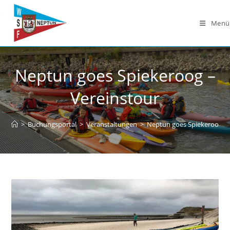
Zum
Inhalt
Menü
springen
Neptun goes Spiekeroog –
Vereinstour
>
Buchungsportal
>
Veranstaltungen
>
Neptun goes Spiekeroog – 