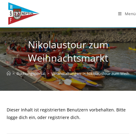
Zum
Inhalt
Menü
springen
Nikolaustour zum
Weihnachtsmarkt
>
Buchungsportal
>
Veranstaltungen
>
Nikolaustour zum Weihna
Dieser Inhalt ist registrierten Benutzern vorbehalten. Bitte
logge dich ein, oder registriere dich.