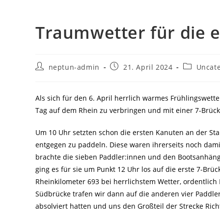
Traumwetter für die 
Beitrags-
Beitrag
Beitrags-
neptun-admin
21. April 2024
Uncat
Autor:
veröffentlicht:
Kategorie:
Als sich für den 6. April herrlich warmes Frühlingswet
Tag auf dem Rhein zu verbringen und mit einer 7-Brücke
Um 10 Uhr setzten schon die ersten Kanuten an der S
entgegen zu paddeln. Diese waren ihrerseits noch damit
brachte die sieben Paddler:innen und den Bootsanhäng
ging es für sie um Punkt 12 Uhr los auf die erste 7-Br
Rheinkilometer 693 bei herrlichstem Wetter, ordentlic
Südbrücke trafen wir dann auf die anderen vier Paddle
absolviert hatten und uns den Großteil der Strecke Ric