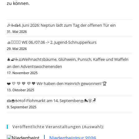
zu können.
🎉☕🍰4. Juni 2026: Neptun lädt zum Tag der offenen Tür ein
31. Mai 2026
🚣🤽‍♂️🏄‍♀️ WE 06./07.06 -> 2. Jugend-Schnupperkurs
29. Mai 2026
🎄🧇☕♨️Weihnachtsbäume, Glühwein, Punsch, Kaffee und Waffeln
an den Adventswochenenden
17. November 2025
❤️ 💛 💚 💙 💜 🧡 Wir haben den Heinrich gewonnen! 🏆
13. Oktober 2025
🍰🧁☕Hof-Flohmarkt am 14. September🧺🛼👗🪑
9. September 2025
Veröffentlichte Veranstaltungen (Auswahl):
Niederrheintour 2026