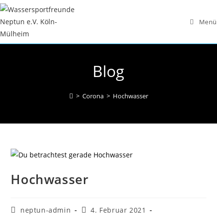
Zum
Inhalt
Menü
springen
Blog
>
Corona
>
Hochwasser
Hochwasser
Beitrags-
Beitrag
neptun-admin
4. Februar 2021