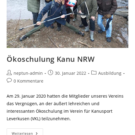
Ökoschulung Kanu NRW
Beitrags-
Beitrag
Beitrags-
neptun-admin
30. Januar 2022
Ausbildung
Autor:
veröffentlicht:
Kategorie:
Beitrags-
0 Kommentare
Kommentare:
Am 29. Januar 2020 hatten die Mitglieder unseres Vereins
das Vergnügen, an der äußert lehreichen und
interessanten Ökoschulung im Verein für Kanusport
Leverkusen (VKL) teilzunehmen.
Ökoschulung
Weiterlesen