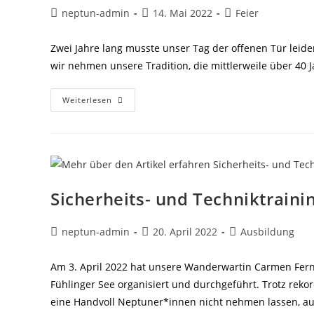
Beitrags-
Beitrag
Beitrags-
neptun-admin
14. Mai 2022
Feier
Autor:
veröffentlicht:
Kategorie:
Zwei Jahre lang musste unser Tag der offenen Tür leide
wir nehmen unsere Tradition, die mittlerweile über 40 
Tag
Weiterlesen
Der
Offenen
Tür
Am
16.
Juni
2022
Sicherheits- und Techniktraini
Beitrags-
Beitrag
Beitrags-
neptun-admin
20. April 2022
Ausbildung
Autor:
veröffentlicht:
Kategorie:
Am 3. April 2022 hat unsere Wanderwartin Carmen Fern
Fühlinger See organisiert und durchgeführt. Trotz reko
eine Handvoll Neptuner*innen nicht nehmen lassen, a