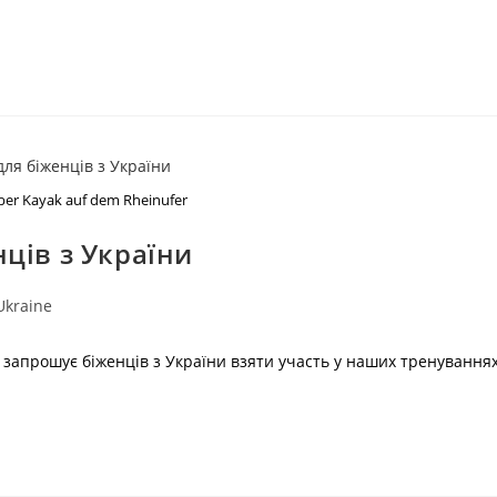
ber Kayak auf dem Rheinufer
ців з України
Ukraine
 запрошує біженців з України взяти участь у наших тренування