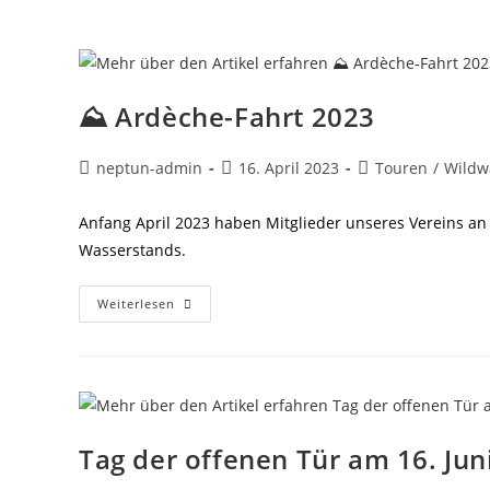
⛰️ Ardèche-Fahrt 2023
Beitrags-
Beitrag
Beitrags-
neptun-admin
16. April 2023
Touren
/
Wildw
Autor:
veröffentlicht:
Kategorie:
Anfang April 2023 haben Mitglieder unseres Vereins an
Wasserstands.
⛰️
Weiterlesen
Ardèche-
Fahrt
2023
Tag der offenen Tür am 16. Jun