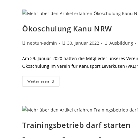
З
України
Ökoschulung Kanu NRW
Beitrags-
Beitrag
Beitrags-
neptun-admin
30. Januar 2022
Ausbildung
Autor:
veröffentlicht:
Kategorie:
Am 29. Januar 2020 hatten die Mitglieder unseres Vere
Ökoschulung im Verein für Kanusport Leverkusen (VKL)
Ökoschulung
Weiterlesen
Kanu
NRW
Trainingsbetrieb darf starten