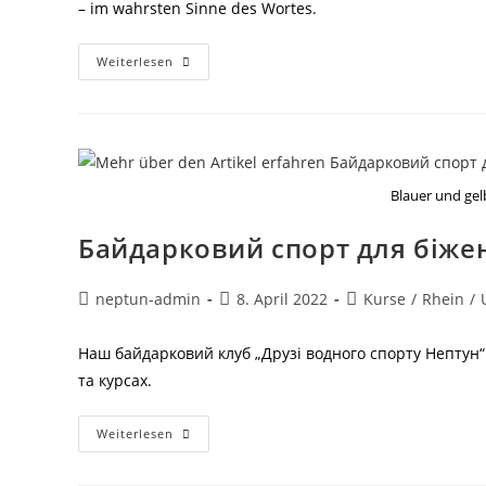
– im wahrsten Sinne des Wortes.
Sicherheits-
Weiterlesen
Und
Techniktraining
Auf
Dem
Fühlinger
See
Blauer und gel
Байдарковий спорт для біжен
Beitrags-
Beitrag
Beitrags-
neptun-admin
8. April 2022
Kurse
/
Rhein
/
Autor:
veröffentlicht:
Kategorie:
Наш байдарковий клуб „Друзі водного спорту Нептун“
та курсах.
Байдарковий
Weiterlesen
Спорт
Для
Біженців