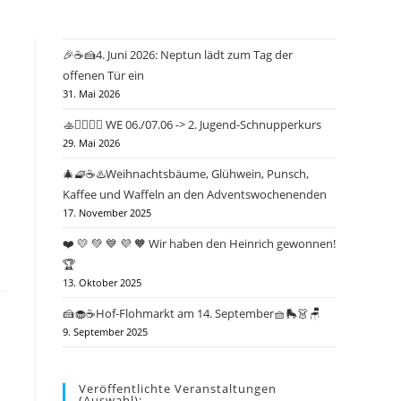
🎉☕🍰4. Juni 2026: Neptun lädt zum Tag der
offenen Tür ein
31. Mai 2026
🚣🤽‍♂️🏄‍♀️ WE 06./07.06 -> 2. Jugend-Schnupperkurs
29. Mai 2026
🎄🧇☕♨️Weihnachtsbäume, Glühwein, Punsch,
Kaffee und Waffeln an den Adventswochenenden
17. November 2025
❤️ 💛 💚 💙 💜 🧡 Wir haben den Heinrich gewonnen!
🏆
13. Oktober 2025
🍰🧁☕Hof-Flohmarkt am 14. September🧺🛼👗🪑
9. September 2025
Veröffentlichte Veranstaltungen
(Auswahl):